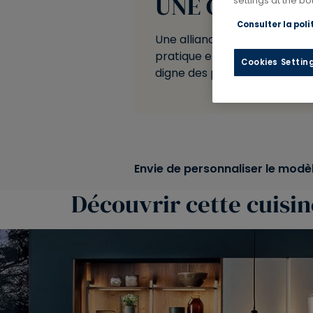
UNE CUISINE 
settings at the b
Consulter la poli
Une alliance de choix à l’épr
pratique et esthétique allian
Cookies Settin
digne des professionnels.
Envie de personnaliser le modèl
Découvrir cette cuisin