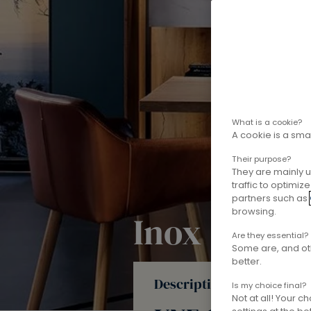
What is a cookie?
A cookie is a smal
Their purpose?
They are mainly u
traffic to optimi
partners such as
browsing.
Inox
Are they essential?
Some are, and oth
better.
Description
Is my choice final?
Not at all! Your 