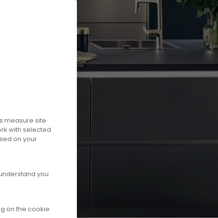
us measure site
ork with selected
ased on your
d understand you
ng on the cookie