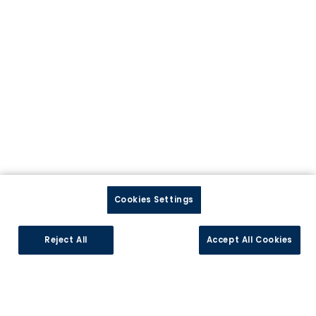
Trouver votre magasin
Service Client
Rejoignez-nous
Ouvrir un magasin
Postuler en magasin
Postuler au siège
Suivez-nous
Cookies Settings
Reject All
Accept All Cookies