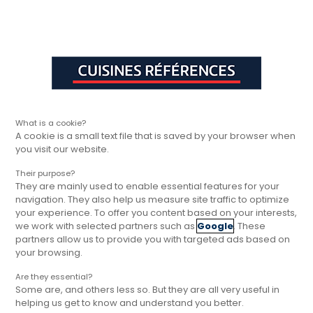
Aller à la navigation principale
Aller à la sous-navigation
Aller au contenu principal
Vous êtes ici
Rapide, gratuit et
Cuisines Références
Trouver votre magasin
sans engagement
NOS MAGASINS
Trouver le magasin le plus
proche
What is a cookie?
A cookie is a small text file that is saved by your browser when
Cuisines Références est le premier réseau de
you visit our website.
cuisinistes de proximité. Avec plus de 110
Their purpose?
magasins partout en France, il y en a
They are mainly used to enable essential features for your
certainement un près de chez vous.
navigation. They also help us measure site traffic to optimize
your experience. To offer you content based on your interests,
we work with selected partners such as
Google
. These
partners allow us to provide you with targeted ads based on
your browsing.
GÉOLOCALISEZ MOI
Are they essential?
Some are, and others less so. But they are all very useful in
helping us get to know and understand you better.
Afficher la carte