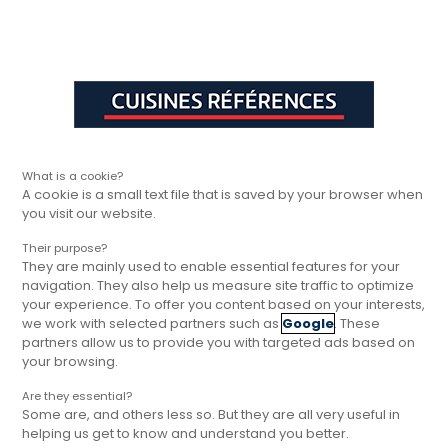
Aller à la navigation principale
Aller à la sous-navigation
Aller au contenu principal
Vous êtes ici
Rapide, gratuit et
Cuisines Références
Inspirations
sans engagement
DES IDÉES PLEIN LA TÊTE
Inspirations
Des articles d’astuces et de conseils de nos
What is a cookie?
A cookie is a small text file that is saved by your browser when
experts qui feront naître mille et une
you visit our website.
inspirations pour la réalisation de vos projets
de cuisine ou d’aménagement d’intérieur.
Their purpose?
They are mainly used to enable essential features for your
navigation. They also help us measure site traffic to optimize
your experience. To offer you content based on your interests,
Filtrer
we work with selected partners such as
Google
. These
partners allow us to provide you with targeted ads based on
your browsing.
91 résultats
Are they essential?
Some are, and others less so. But they are all very useful in
helping us get to know and understand you better.
CONSEILS ET GUIDES