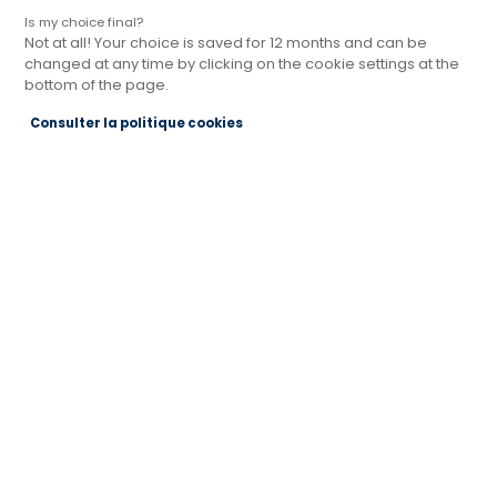
Is my choice final?
Not at all! Your choice is saved for 12 months and can be
changed at any time by clicking on the cookie settings at the
bottom of the page.
Consulter la politique cookies
Aménagement tiroir cuisine : comment
organiser et optimiser chaque espace
Les tiroirs concentrent une grande partie des
indispensables de la cuisine. Couverts,
ustensiles, épices, casseroles et petits
accessoires se retrouvent dans ces volumes
que l’on ouvre…
Lire l'article