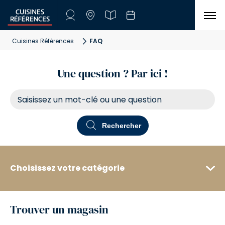
Aller à la navigation principale
Aller à la sous-navigation
Aller au contenu principal
Vous êtes ici
Cuisines Références
FAQ
Une question ? Par ici !
Rechercher
Choisissez votre catégorie
Trouver un magasin