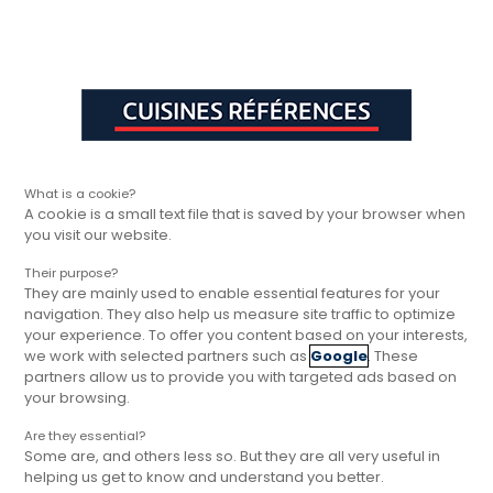
Aller à la navigation principale
Aller à la sous-navigation
Aller au contenu principal
Vous êtes ici
Rapide, gratuit et
Cuisines Références
Inspirations
Cuisine moderne en L : le
sans engagement
What is a cookie?
A cookie is a small text file that is saved by your browser when
you visit our website.
Their purpose?
They are mainly used to enable essential features for your
navigation. They also help us measure site traffic to optimize
your experience. To offer you content based on your interests,
we work with selected partners such as
Google
. These
Cuisine moderne en L : le sur-
partners allow us to provide you with targeted ads based on
mesure Cuisines Références
your browsing.
pour une pièce conviviale,
Are they essential?
fonctionnelle et design
Some are, and others less so. But they are all very useful in
helping us get to know and understand you better.