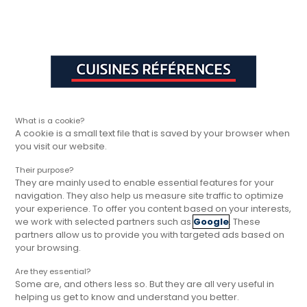
Aller à la navigation principale
Aller à la sous-navigation
Aller au contenu principal
Vous êtes ici
Rapide, gratuit et
Cuisines Références
Inspirations
Quel budget prévoir pour 
sans engagement
What is a cookie?
A cookie is a small text file that is saved by your browser when
you visit our website.
Their purpose?
They are mainly used to enable essential features for your
navigation. They also help us measure site traffic to optimize
your experience. To offer you content based on your interests,
we work with selected partners such as
Google
. These
Quel budget prévoir pour un
partners allow us to provide you with targeted ads based on
dressing ?
your browsing.
Concevoir un dressing donne une nouvelle
Are they essential?
Some are, and others less so. But they are all very useful in
dimension aux rangements et à l’organisation
helping us get to know and understand you better.
de l’espace. Anticiper le budget s’impose