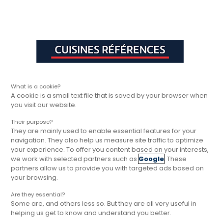
Aller à la navigation principale
Aller à la sous-navigation
Aller au contenu principal
Vous êtes ici
Rapide, gratuit et
Cuisines Références
Inspirations
La tendance Hygge : Le sty
sans engagement
What is a cookie?
A cookie is a small text file that is saved by your browser when
you visit our website.
Their purpose?
They are mainly used to enable essential features for your
navigation. They also help us measure site traffic to optimize
your experience. To offer you content based on your interests,
we work with selected partners such as
Google
. These
La tendance Hygge : Le style
partners allow us to provide you with targeted ads based on
cosy dans votre cuisine !
your browsing.
Le Hygge danois (prononcez « hoo-ga ») : le «
Are they essential?
Some are, and others less so. But they are all very useful in
slow life » cosy dans votre cuisine. A travers ce
helping us get to know and understand you better.
style de cuisine directement importé du