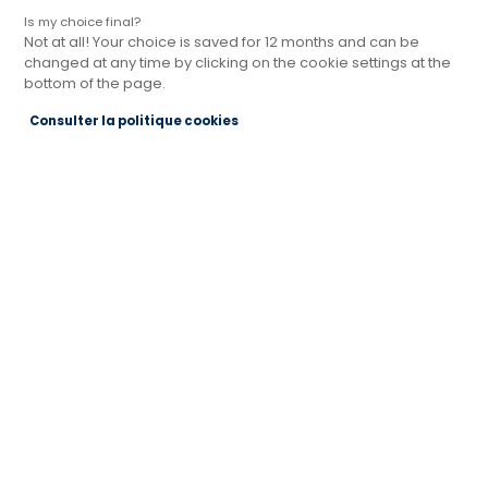
Danemark, on retrouve les idées de vie
Is my choice final?
Not at all! Your choice is saved for 12 months and can be
tranquille et heureuse. Et nous sommes
changed at any time by clicking on the cookie settings at the
immédiatement portés dans un état de
bottom of the page.
sérénité…
Consulter la politique cookies
SOMMAIRE
Des couleurs douces et rassurantes dans votre
cuisine Hygge
Du linge de maison douillet
Quelle déco pour une cuisine hygge ?
TENDANCE