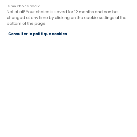
Is my choice final?
Not at all! Your choice is saved for 12 months and can be
changed at any time by clicking on the cookie settings at the
bottom of the page.
Magasin Cuisines Références SAINT-
Consulter la politique cookies
PHILBERT-DE-GRAND-LIEU
Actuellement ouvert jusqu'à 18:30
1 C La Chaussée Espace Commercial Grand Lac
44310 SAINT PHILBERT DE GRAND LIEU
Voir le numéro
Voir la fiche
Prendre rendez-vous
Magasin Cuisines Références VALLET
Actuellement ouvert jusqu'à 19:00