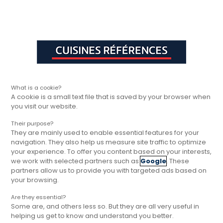
Aller à la navigation principale
Aller à la sous-navigation
Aller au contenu principal
Vous êtes ici
Rapide, gratuit et
Cuisines Références
Trouver votre magasin
Nos magasins à
sans engagement
Cuisine près de Nantes, magasin
Cuisines Références
What is a cookie?
A cookie is a small text file that is saved by your browser when
you visit our website.
Nantes, métropole vibrante de l'ouest de la France,
est le cadre idéal pour concevoir une cuisine qui
Their purpose?
reflète à la fois votre style personnel et vos besoins
They are mainly used to enable essential features for your
navigation. They also help us measure site traffic to optimize
fonctionnels. La région nantaise, alliant dynamisme
your experience. To offer you content based on your interests,
urbain et charme rural, offre un environnement
we work with selected partners such as
Google
. These
inspirant pour tous vos projets d’aménagement
partners allow us to provide you with targeted ads based on
your browsing.
intérieur. Que vous soyez au cœur de Nantes ou
dans ses environs, les magasins Cuisines
Are they essential?
Références sont prêts à vous offrir leur expertise
Some are, and others less so. But they are all very useful in
helping us get to know and understand you better.
pour réaliser la cuisine de vos rêves.