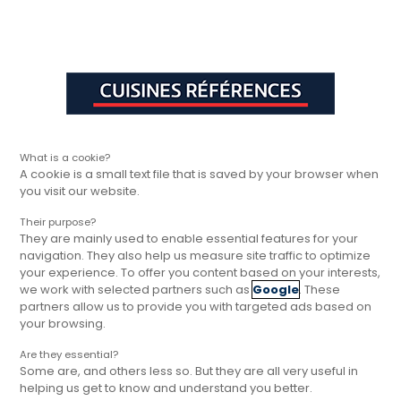
Aller à la navigation principale
Aller à la sous-navigation
Aller au contenu principal
Vous êtes ici
Rapide, gratuit et
Cuisines Références
Trouver votre magasin
Nos magasins p
sans engagement
Cuisine Ardèche, magasin
Cuisines Références
What is a cookie?
A cookie is a small text file that is saved by your browser when
you visit our website.
L'Ardèche, avec ses paysages naturels
époustouflants et ses charmants villages, offre un
Their purpose?
cadre parfait pour imaginer et concevoir une
They are mainly used to enable essential features for your
navigation. They also help us measure site traffic to optimize
cuisine qui reflète votre style de vie et l'authenticité
your experience. To offer you content based on your interests,
de cette région. Que vous soyez résident local ou
we work with selected partners such as
Google
. These
que vous profitiez des merveilles de cette belle
partners allow us to provide you with targeted ads based on
your browsing.
région, Cuisines Références est prêt à vous
accompagner dans la réalisation de votre projet de
Are they essential?
cuisine et d’aménagement intérieur.
Some are, and others less so. But they are all very useful in
helping us get to know and understand you better.