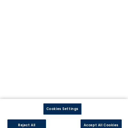
Contactez-nous
Prendre rendez-vous
Trouver votre magasin
Service Client
Rejoignez-nous
Ouvrir un magasin
Postuler en magasin
Postuler au siège
Cookies Settings
Suivez-nous
Reject All
Accept All Cookies