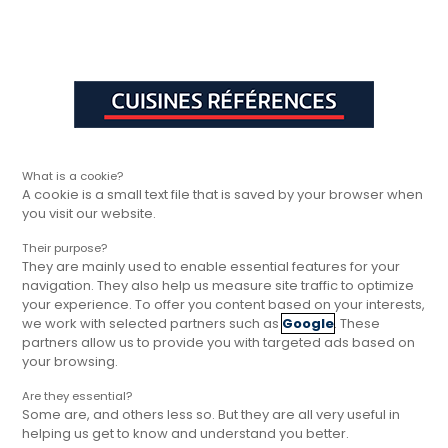
Aller à la navigation principale
Aller à la sous-navigation
Aller au contenu principal
Vous êtes ici
Rapide, gratuit et
Cuisines Références
Trouver votre magasin
Nos magasins p
sans engagement
Cuisine Gers, magasins Cuisines
Références
What is a cookie?
A cookie is a small text file that is saved by your browser when
you visit our website.
Le département du Gers, au cœur de l’Occitanie,
est réputé pour ses paysages vallonnés, sa
Their purpose?
gastronomie et son art de vivre. Dans cet
They are mainly used to enable essential features for your
navigation. They also help us measure site traffic to optimize
environnement chaleureux et authentique, notre
your experience. To offer you content based on your interests,
magasin de cuisine à L’Isle-Jourdain vous
we work with selected partners such as
Google
. These
accompagne dans tous vos projets
partners allow us to provide you with targeted ads based on
your browsing.
d’aménagement. Chez Cuisines Références, nous
allions design, fonctionnalité et savoir-faire
Are they essential?
artisanal pour créer des cuisines uniques, pensées
Some are, and others less so. But they are all very useful in
helping us get to know and understand you better.
pour votre quotidien et vos envies.