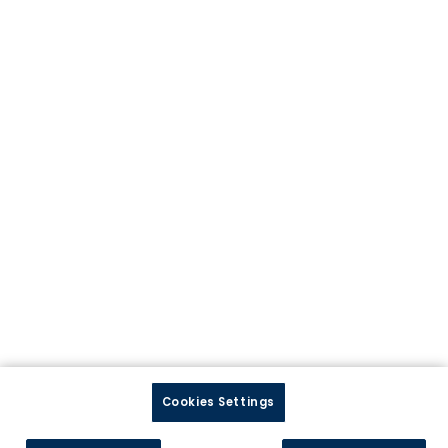
Tous nos modèles de cuisine
Contactez-nous
Prendre rendez-vous
Trouver votre magasin
Service Client
Rejoignez-nous
Ouvrir un magasin
Postuler en magasin
Postuler au siège
Cookies Settings
Suivez-nous