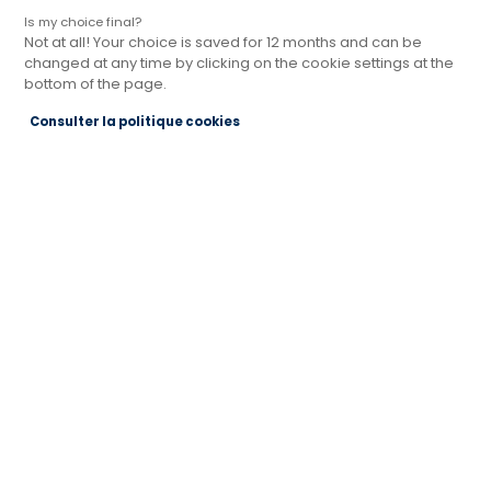
Is my choice final?
Not at all! Your choice is saved for 12 months and can be
changed at any time by clicking on the cookie settings at the
bottom of the page.
Magasin Cuisines Références L'ISLE-
Consulter la politique cookies
JOURDAIN
Actuellement fermé ouvre Monday à 10:00
6 Rue ROSA PARKS
32600 L'Isle-Jourdain
Voir le numéro
Voir la fiche
Prendre rendez-vous
Nos magasins dans le Gers