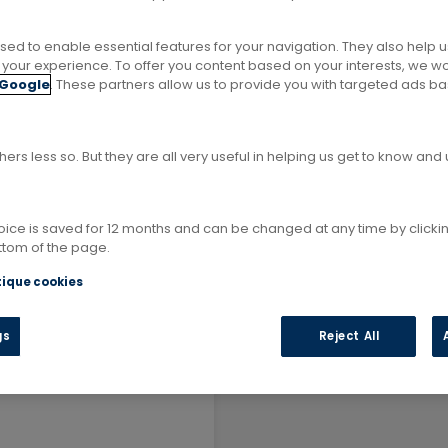
es à Chambray-lès-Tours, où nos créateurs cuisinistes
 et à vos envies.
sed to enable essential features for your navigation. They also help 
ze your experience. To offer you content based on your interests, we w
Google
. These partners allow us to provide you with targeted ads b
ers less so. But they are all very useful in helping us get to know an
CHAMBRAY-LÈS-
choice is saved for 12 months and can be changed at any time by clicki
ottom of the page.
tique cookies
gs
Reject All