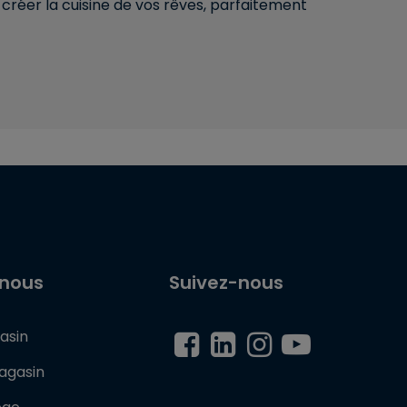
réer la cuisine de vos rêves, parfaitement
-nous
Suivez-nous
asin
agasin