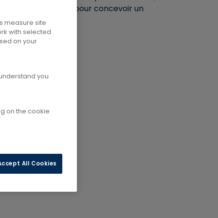
 vous accompagnent pour concevoir un
us measure site
ork with selected
ased on your
d understand you
ng on the cookie
Accept All Cookies