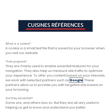
Aller à la navigation principale
Aller à la sous-navigation
Aller au contenu principal
Vous êtes ici
Rapide, gratuit et
Cuisines Références
Inspirations
Cuisines Références : de
sans engagement
What is a cookie?
A cookie is a small text file that is saved by your browser when
you visit our website.
Their purpose?
They are mainly used to enable essential features for your
navigation. They also help us measure site traffic to optimize
your experience. To offer you content based on your interests,
we work with selected partners such as
Google
. These
Cuisines Références : des
partners allow us to provide you with targeted ads based on
annonces optimistes pour
your browsing.
2024
Are they essential?
Some are, and others less so. But they are all very useful in
Cuisines Références, premier réseau de
helping us get to know and understand you better.
cuisinistes de proximité, dresse le bilan de son