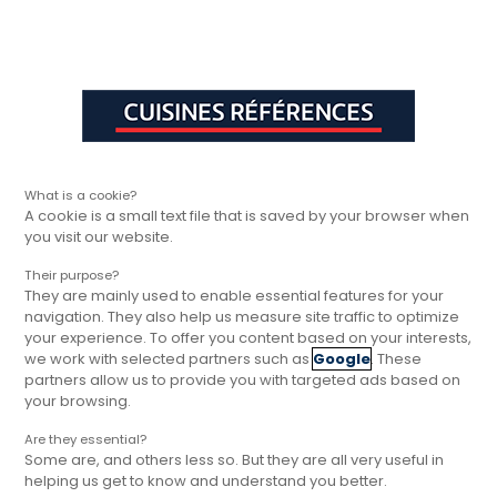
Aller à la navigation principale
Aller à la sous-navigation
Aller au contenu principal
Vous êtes ici
Rapide, gratuit et
Cuisines Références
Inspirations
Le laiton : le matériau par
sans engagement
What is a cookie?
A cookie is a small text file that is saved by your browser when
you visit our website.
Their purpose?
They are mainly used to enable essential features for your
navigation. They also help us measure site traffic to optimize
your experience. To offer you content based on your interests,
we work with selected partners such as
Google
. These
Le laiton : le matériau parfait
partners allow us to provide you with targeted ads based on
pour illuminer vos pièces
your browsing.
Plus sobre que le doré et moins neutre que le
Are they essential?
Some are, and others less so. But they are all very useful in
cuivre, le laiton est l’élément qu’il vous faut
helping us get to know and understand you better.
pour mettre en valeur votre décoration et