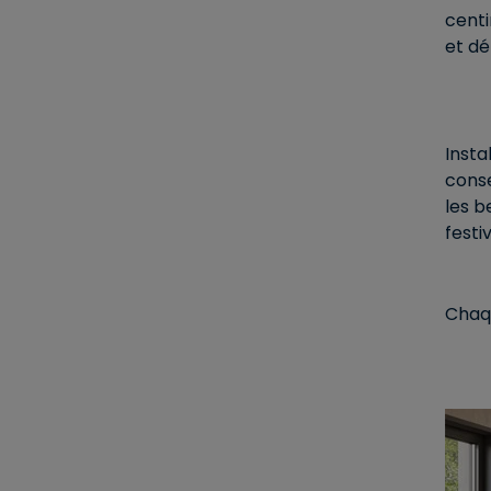
cent
et dé
Insta
conse
les b
festi
Chaqu