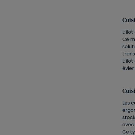
Cuis
L’îlo
Ce me
solut
trans
L’îlo
évier
Cuis
Les c
ergon
stock
avec 
Ce ty