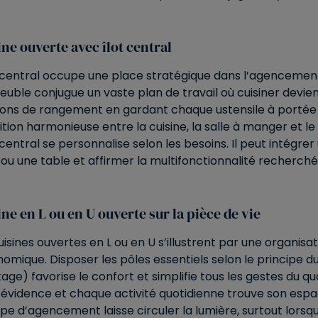
ine ouverte avec îlot central
t central occupe une place stratégique dans l’agencement
uble conjugue un vaste plan de travail où cuisiner devient 
ions de rangement en gardant chaque ustensile à portée 
ition harmonieuse entre la cuisine, la salle à manger et le
t central se personnalise selon les besoins. Il peut intégre
 ou une table et affirmer la multifonctionnalité recherch
ine en L ou en U ouverte sur la pièce de vie
uisines ouvertes en L ou en U s’illustrent par une organisa
omique. Disposer les pôles essentiels selon le principe du 
age) favorise le confort et simplifie tous les gestes du 
évidence et chaque activité quotidienne trouve son espa
pe d’agencement laisse circuler la lumière, surtout lorsque