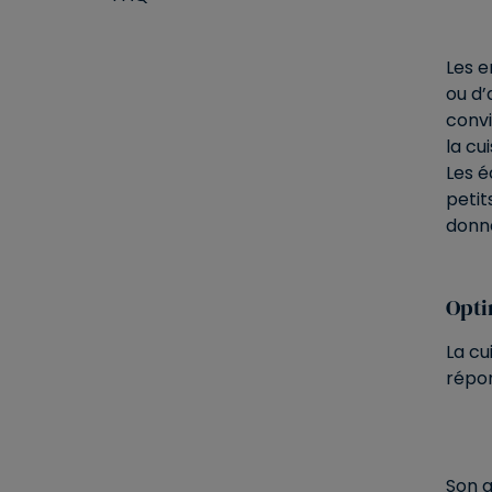
Les e
ou d’
convi
la cu
Les é
petit
donne
Opti
La cu
répon
Son a