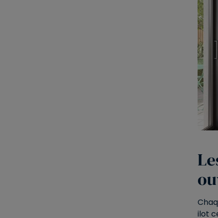
Le
ou
Chaqu
ilot 