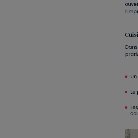
ouver
l’imp
Cuis
Dans 
prati
Un 
Le 
Les
cou