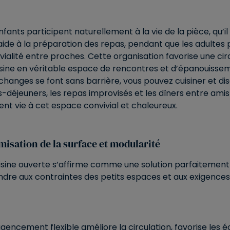
nfants participent naturellement à la vie de la pièce, qu’
aide à la préparation des repas, pendant que les adultes
vialité entre proches. Cette organisation favorise une cir
isine en véritable espace de rencontres et d’épanouisse
changes se font sans barrière, vous pouvez cuisiner et 
s-déjeuners, les repas improvisés et les dîners entre amis
nt vie à cet espace convivial et chaleureux.
misation de la surface et modularité
isine ouverte s’affirme comme une solution parfaitemen
dre aux contraintes des petits espaces et aux exigence
gencement flexible améliore la circulation, favorise les