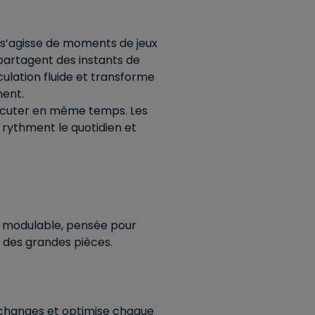
il s’agisse de moments de jeux
 partagent des instants de
culation fluide et transforme
ment.
discuter en même temps. Les
 rythment le quotidien et
t modulable, pensée pour
s des grandes pièces.
 échanges et optimise chaque