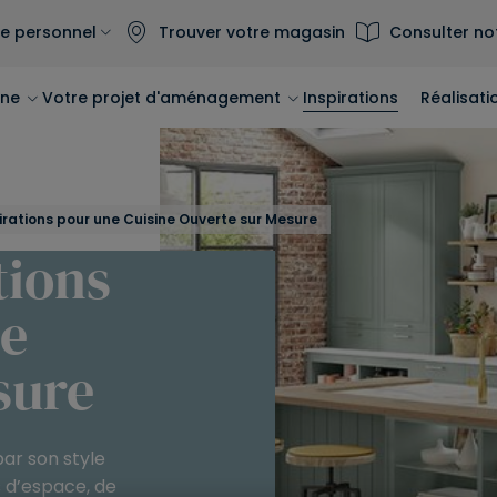
e personnel
Trouver votre magasin
Consulter no
ine
Votre projet d'aménagement
Inspirations
Réalisati
irations pour une Cuisine Ouverte sur Mesure
tions
ne
sure
par son style
s d’espace, de