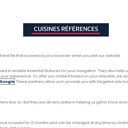
 à chaque mode de
mpagnement sur-
 inspiration et
l text file that is saved by your browser when you visit our website.
ANTATION ET AGENCEMENT
sed to enable essential features for your navigation. They also help 
ze your experience. To offer you content based on your interests, we w
 cuisine ouverte est-elle fait
Google
. These partners allow us to provide you with targeted ads b
aimez cuisiner tout en surveillant les devoirs des enfants 
a télé du salon ? Lorsque vous recevez vos amis, vous avez
ers less so. But they are all very useful in helping us get to know an
ssions tout en faisant le service et en mettant la touche f
isine ouverte est faite pour vous !
choice is saved for 12 months and can be changed at any time by clicki